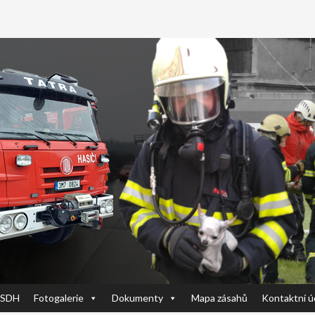
JSDH
Fotogalerie
Dokumenty
Mapa zásahů
Kontaktní ú