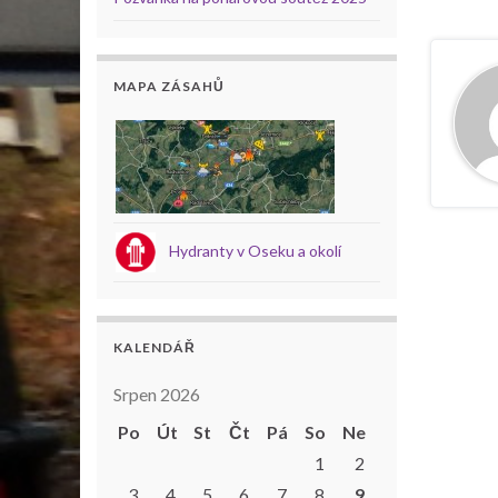
MAPA ZÁSAHŮ
Hydranty v Oseku a okolí
KALENDÁŘ
Srpen 2026
Po
Út
St
Čt
Pá
So
Ne
1
2
3
4
5
6
7
8
9