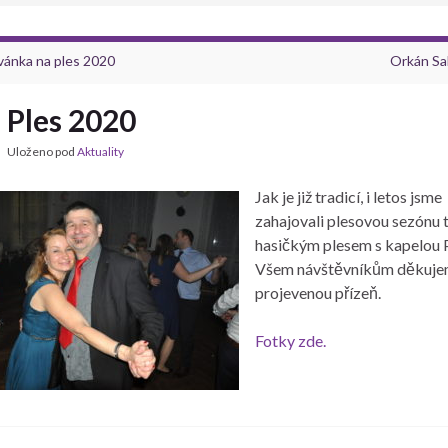
vánka na ples 2020
Orkán Sa
Ples 2020
Uloženo pod
Aktuality
Jak je již tradicí, i letos jsme
zahajovali plesovou sezónu 
hasičkým plesem s kapelou P
Všem návštěvníkům děkuje
projevenou přízeň.
Fotky zde.