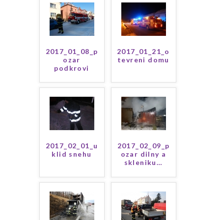
2017_01_08_p
2017_01_21_o
ozar
tevreni domu
podkrovi
Lipnik
2017_02_01_u
2017_02_09_p
klid snehu
ozar dilny a
skleniku
…