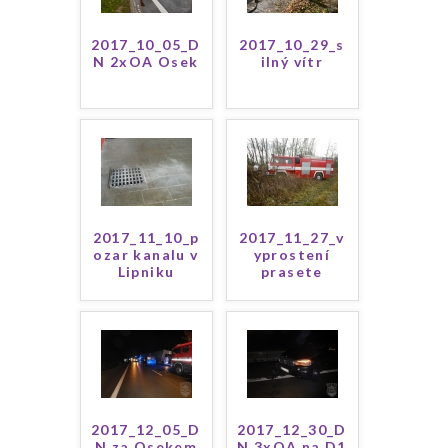
2017_10_05_D
2017_10_29_s
N 2xOA Osek
ilný vítr
2017_11_10_p
2017_11_27_v
ozar kanalu v
yprostení
Lipniku
prasete
2017_12_05_D
2017_12_30_D
N za Osekem
N 3xOA na D1