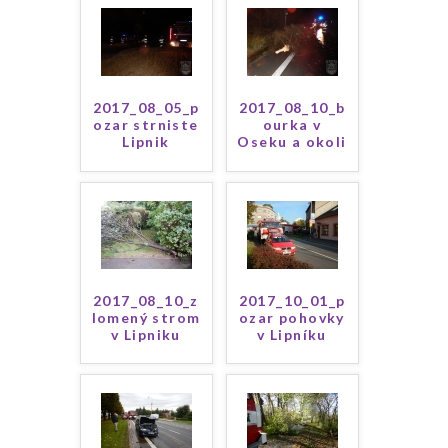
2017_08_05_p
2017_08_10_b
ozar strniste
ourka v
Lipnik
Oseku a okoli
2017_08_10_z
2017_10_01_p
lomený strom
ozar pohovky
v Lipniku
v Lipníku