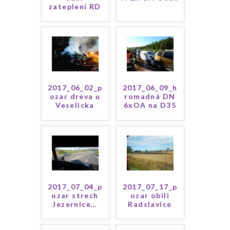
zateplení RD
2017_06_02_p
2017_06_09_h
ozar dreva u
romadná DN
Veselicka
6xOA na D35
2017_07_04_p
2017_07_17_p
ozar strech
ozar obili
Jezernice
…
Radslavice