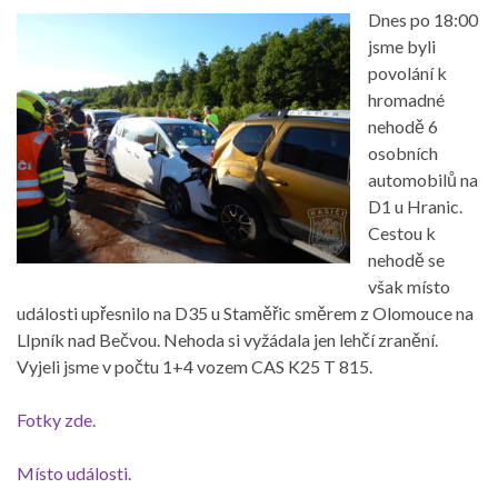
Dnes po 18:00
jsme byli
povolání k
hromadné
nehodě 6
osobních
automobilů na
D1 u Hranic.
Cestou k
nehodě se
však místo
události upřesnilo na D35 u Staměřic směrem z Olomouce na
LIpník nad Bečvou. Nehoda si vyžádala jen lehčí zranění.
Vyjeli jsme v počtu 1+4 vozem CAS K25 T 815.
Fotky zde.
Místo události.