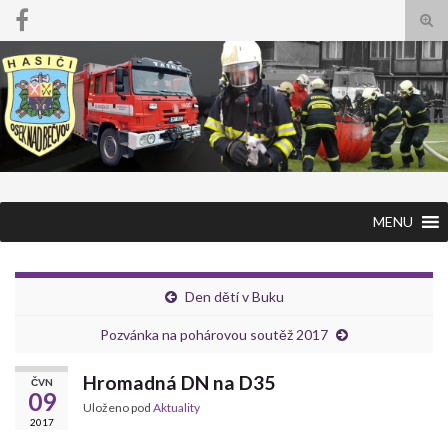
Pře
vyhl
Search for:
form
MENU
Den dětí v Buku
Pozvánka na pohárovou soutěž 2017
Hromadná DN na D35
ČVN
09
Uloženo pod
Aktuality
2017